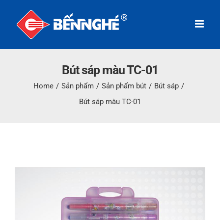
Skip
to
content
Bút sáp màu TC-01
Home
/
Sản phẩm
/
Sản phẩm bút
/
Bút sáp
/
Bút sáp màu TC-01
View
Larger
Image